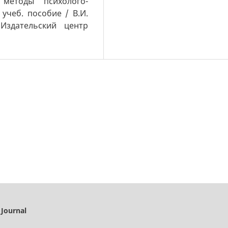
 методы психолого-
 учеб. пособие / В.И.
 Издательский центр
 Journal