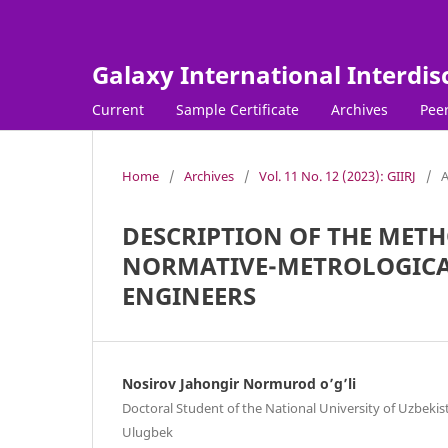
Galaxy International Interdis
Current
Sample Certificate
Archives
Peer
Home
/
Archives
/
Vol. 11 No. 12 (2023): GIIRJ
/
A
DESCRIPTION OF THE MET
NORMATIVE-METROLOGICA
ENGINEERS
Nosirov Jahongir Normurod o’g’li
Doctoral Student of the National University of Uzbeki
Ulugbek