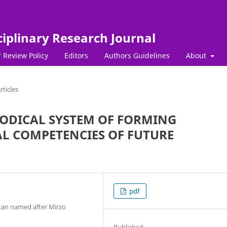
ciplinary Research Journal
 Review Policy
Editors
Authors Guidelines
About
rticles
HODICAL SYSTEM OF FORMING
L COMPETENCIES OF FUTURE
pdf
stan named after Mirzo
Published