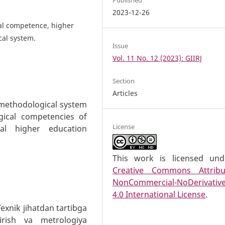
2023-12-26
al competence, higher
cal system.
Issue
Vol. 11 No. 12 (2023): GIIRJ
Section
Articles
e methodological system
gical competencies of
License
cal higher education
This work is licensed un
Creative Commons Attribu
NonCommercial-NoDerivativ
4.0 International License
.
exnik jihatdan tartibga
htirish va metrologiya