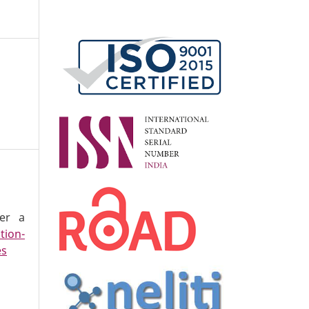
der a
tion-
es