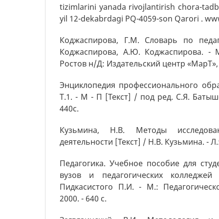
tizimlarini yanada rivojlantirish chora-tadbi
yil 12-dekabrdagi PQ-4059-son Qarori . ww
Коджаспирова, Г.М. Словарь по педаг
Коджаспирова, А.Ю. Коджаспирова. - 
Ростов н/Д: Издательский центр «МарТ», 2
Энциклопедия профессионального обра
Т.1. - М - П [Текст] / под ред. С.Я. Батыш
440с.
Кузьмина, Н.В. Методы исследован
деятельности [Текст] / Н.В. Кузьмина. - Л.: 
Педагогика. Учебное пособие для студ
вузов и педагогических колледжей 
Пидкасистого П.И. - М.: Педагогичес
2000. - 640 с.