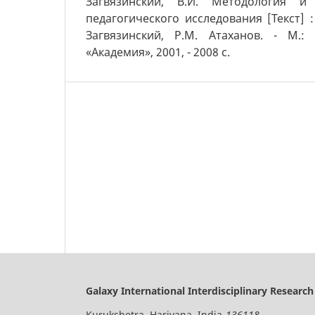
Загвязинский, В.И. Методология и
педагогического исследования [Текст] :
Загвязинский, P.M. Атаханов. - М.:
«Академия», 2001, - 2008 с.
Galaxy International Interdisciplinary Research
Kurukshetra, Hariyana, India-
136118