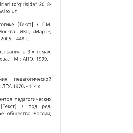
rlari to‘g‘risida” 2018-
w.lex.uz
огике [Текст] / Г.М.
Москва: ИКЦ «МарТ»;
005. - 448 с.
зования в 3-х томах.
ева. - М.: АПО, 1999. -
ия педагогической
ЛГУ, 1970. - 114 с.
ентов педагогических
[Текст] / под ред.
кое общество России,