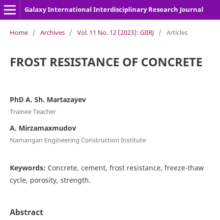
Galaxy International Interdisciplinary Research Journal
Home
/
Archives
/
Vol. 11 No. 12 (2023): GIIRJ
/
Articles
FROST RESISTANCE OF CONCRETE
PhD A. Sh. Martazayev
Trainee Teacher
A. Mirzamaxmudov
Namangan Engineering Construction Institute
Keywords:
Concrete, cement, frost resistance, freeze-thaw
cycle, porosity, strength.
Abstract