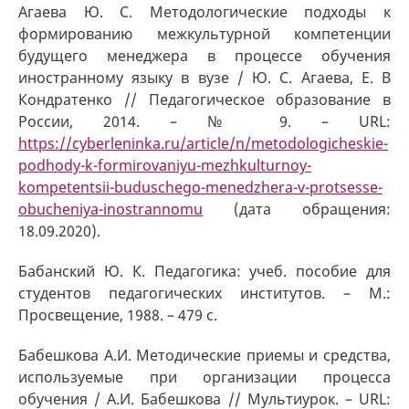
Агаева Ю. С. Методологические подходы к
формированию межкультурной компетенции
будущего менеджера в процессе обучения
иностранному языку в вузе / Ю. С. Агаева, Е. В
Кондратенко // Педагогическое образование в
России, 2014. – № 9. – URL:
https://cyberleninka.ru/article/n/metodologicheskie-
podhody-k-formirovaniyu-mezhkulturnoy-
kompetentsii-buduschego-menedzhera-v-protsesse-
obucheniya-inostrannomu
(дата обращения:
18.09.2020).
Бабанский Ю. К. Педагогика: учеб. пособие для
студентов педагогических институтов. – М.:
Просвещение, 1988. – 479 с.
Бабешкова А.И. Методические приемы и средства,
используемые при организации процесса
обучения / А.И. Бабешкова // Мультиурок. – URL: