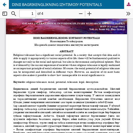
DINII BAGRIKENGLIKNING IZHTIMOIY POTENTIALS